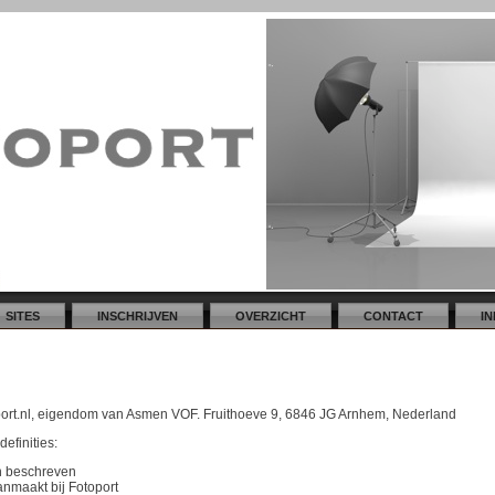
SITES
INSCHRIJVEN
OVERZICHT
CONTACT
I
oport.nl, eigendom van Asmen VOF. Fruithoeve 9, 6846 JG Arnhem, Nederland
efinities:
en beschreven
anmaakt bij Fotoport