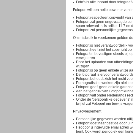
Foto's is alle inhoud door fotograaf
Fotoport wil een nette bewoner van i
Fotoport respecteert copyright van 
Fotoport zal geen ongevraagde comm
spam relevant is, is artikel 11.7 en 
Fotoport zal persoonlijke gegeven
Om misbruik te voorkomen gelden d
Fotoport is niet verantwoordelijk vo
Fotoport heeft niet het copyright o
Fotografen bevestigen steeds bij op
verwijderen.
Door het uploaden van afbeeldingen 
wijzigen
Fotoport is op geen enkele wijze a
De fotograaf is ervoor verantwoord
Fotoport behoudt zich het recht v
Pornografische werken zijn niet t
Fotoport geeft geen enkele garanti
Aan het gebruik van Fotoport kunn
Fotoport valt onder Nederlands rec
Onder de 'persoonlijke gegevens' in
twijfel zal Fotoport om bewijs vrage
Privacyreglement
Persoonlijke gegevens worden alti
Fotoport doet haar best de door u 
Het door u ingevulde emailadres w
bent. Ook wordt periodiek een kort