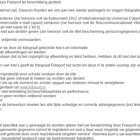
 aan Fotoport ter beschikking gesteld
nternet zijn. Daarom houden we ons aan een aantal spelregels en vragen fotografen
anderen (zie hiervoor ook de Auteurswet 1912 of internationaal bij Universal Copyr
ercieële e-mail (spam) versturen (zie hiervoor ook de Telecommunicatiewet. Het d
dan met name lid 1 tot 3)
s niet aan derden geven (zie hiervoor ook de Wet bescherming persoonsgegevens
e volgende voorwaarden:
or de door de fotograaf getoonde foto's en informatie
p de afbeeldingen en teksten
slaan dat zij het copyright op afbeelding en tekst hebben. Hebben zij dit niet dan k
van foto's geeft de fotograaf Fotoport het recht om deze in te zetten voor/op zijn 
ansprakelijk voor schade onstaan door de site
elijk geen inbreuk te maken op rechten van derden
oor om op elk moment en zonder opgaaf van redenen inhoud te verwijderen
oegestaan op
www.fotoport.nl
e met betrekking tot beschikbaarheid en performance
en geen rechten ontleend worden
ht
 de beheertool moeten ten alle tijde volledige en correcte adresgegevens (incl te
n.
jd specifiek aan u gevraagd en worden alleen met uw toestemming door Fotoport v
ingevoerde gegevens correct te registeren en laat u daar waar mogelijk uw gegev
ordt gebruikt door onze 'wachtwoord vergeten service'. Hiermee kunt u uw wachtw
e nieuwsbrief gestuurd naar de deelnemende fotografen.