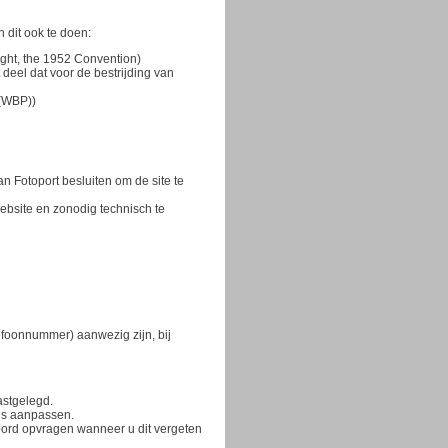
 dit ook te doen:
ight, the 1952 Convention)
eel dat voor de bestrijding van
 (WBP))
an Fotoport besluiten om de site te
website en zonodig technisch te
lefoonnummer) aanwezig zijn, bij
astgelegd.
ens aanpassen.
oord opvragen wanneer u dit vergeten